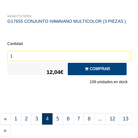
8434077176559
G17655 CONJUNTO HAWAIANO MULTICOLOR (3 PIEZAS )
Cantidad
COMPRAR
12,04€
109
unidades en stock
«
1
2
3
4
5
6
7
8
...
12
13
»