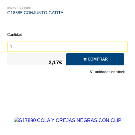
8434077185858
G18585 CONJUNTO GATITA
Cantidad
COMPRAR
2,17€
61
unidades en stock