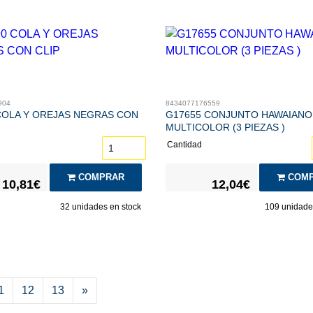
904
8434077176559
COLA Y OREJAS NEGRAS CON
G17655 CONJUNTO HAWAIANO
MULTICOLOR (3 PIEZAS )
Cantidad
COMPRAR
COMP
10,81€
12,04€
32
unidades en stock
109
unidades
1
12
13
»