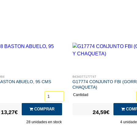
984
8434077177747
BASTON ABUELO, 95 CMS
G17774 CONJUNTO FBI (GORR
CHAQUETA)
Cantidad
COMPRAR
COMP
13,27€
24,59€
28
unidades en stock
4
unidades