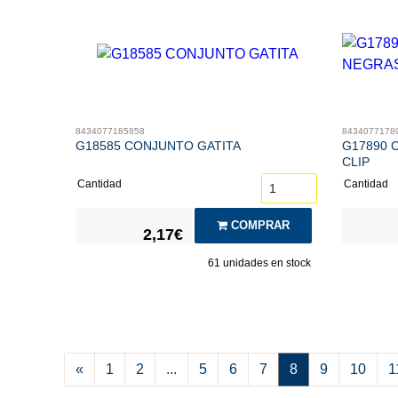
8434077185858
8434077178
G18585 CONJUNTO GATITA
G17890 
CLIP
Cantidad
Cantidad
COMPRAR
2,17€
61
unidades en stock
«
1
2
...
5
6
7
8
9
10
1