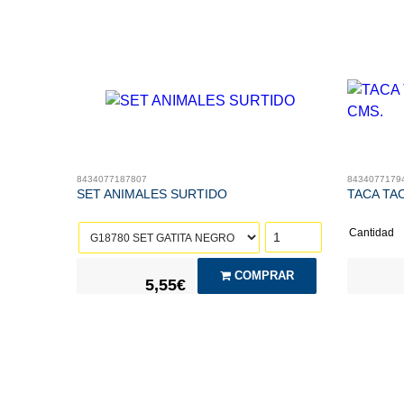
8434077187807
8434077179
SET ANIMALES SURTIDO
TACA TAC
Cantidad
COMPRAR
5,55€