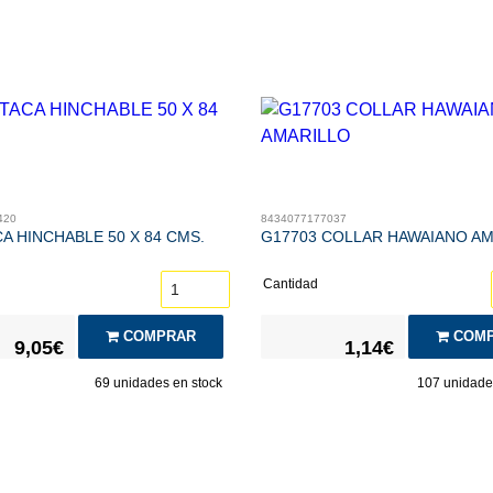
420
8434077177037
A HINCHABLE 50 X 84 CMS.
G17703 COLLAR HAWAIANO AM
Cantidad
COMPRAR
COMP
9,05€
1,14€
69
unidades en stock
107
unidades