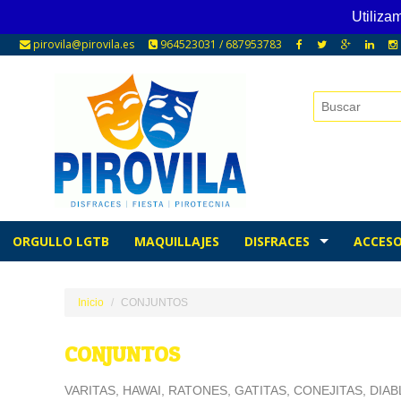
Utiliza
pirovila@pirovila.es
964523031 / 687953783
ORGULLO LGTB
MAQUILLAJES
DISFRACES
ACCESO
Inicio
CONJUNTOS
CONJUNTOS
VARITAS, HAWAI, RATONES, GATITAS, CONEJITAS, DIAB