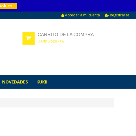
ookies
Acceder a mi cuenta
Registrarse
CARRITO DE LA COMPRA
0
Articulo(s) -
0
€
NOVEDADES
KUKII