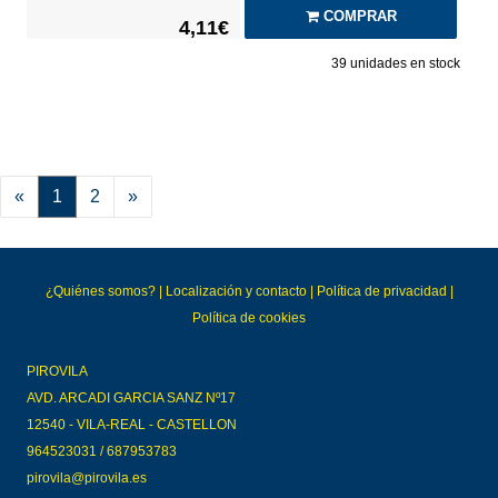
COMPRAR
4,11€
39
unidades en stock
«
1
2
»
¿Quiénes somos?
|
Localización y contacto
|
Política de privacidad
|
Política de cookies
PIROVILA
AVD. ARCADI GARCIA SANZ Nº17
12540 - VILA-REAL - CASTELLON
964523031 / 687953783
pirovila@pirovila.es