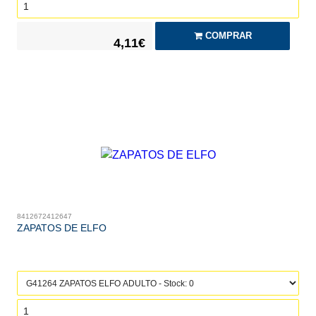
COMPRAR
4,11€
8412672412647
ZAPATOS DE ELFO