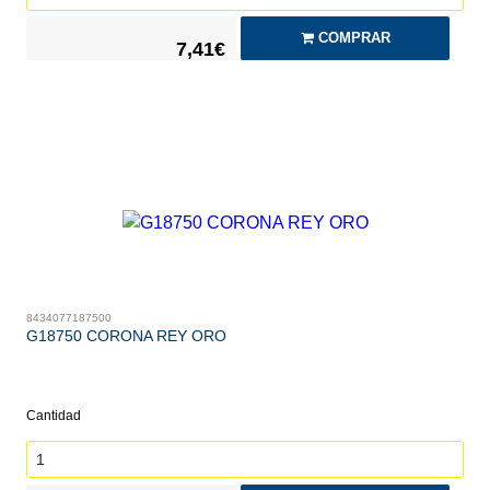
COMPRAR
7,41€
8434077187500
G18750 CORONA REY ORO
Cantidad