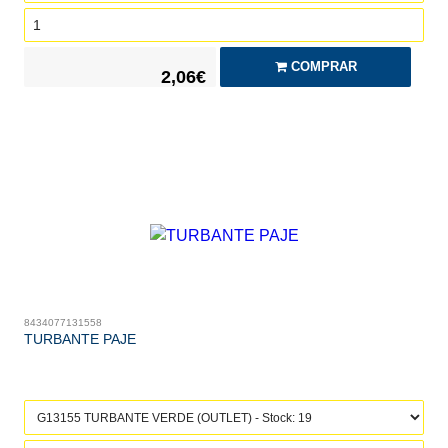
COMPRAR
2,06€
8434077131558
TURBANTE PAJE