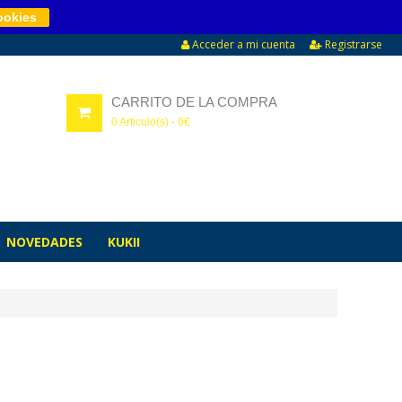
ookies
Acceder a mi cuenta
Registrarse
CARRITO DE LA COMPRA
0
Articulo(s) -
0
€
NOVEDADES
KUKII