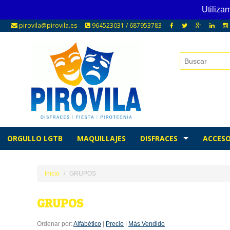
Utiliza
pirovila@pirovila.es
964523031 / 687953783
ORGULLO LGTB
MAQUILLAJES
DISFRACES
ACCESO
Inicio
GRUPOS
GRUPOS
Ordenar por:
Alfabético
|
Precio
|
Más Vendido