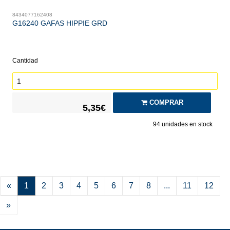
8434077162408
G16240 GAFAS HIPPIE GRD
Cantidad
COMPRAR
5,35€
94
unidades en stock
«
1
2
3
4
5
6
7
8
...
11
12
»