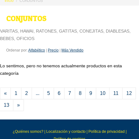
Inicio
CONJUNTOS
CONJUNTOS
VARITAS, HAWAI, RATONES, GATITAS, CONEJITAS, DIABLESAS,
BEBES, OFICIOS
Ordenar por:
Alfabético
|
Precio
|
Más Vendido
Lo sentimos, pero no tenemos actualmente productos en esta
categoría
«
1
2
...
5
6
7
8
9
10
11
12
13
»
¿Quiénes somos?
|
Localización y contacto
|
Política de privacidad
|