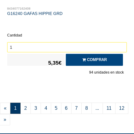
8434077162408
G16240 GAFAS HIPPIE GRD
Cantidad
COMPRAR
5,35€
94
unidades en stock
«
1
2
3
4
5
6
7
8
...
11
12
»