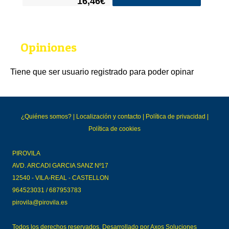
16,46€
Opiniones
Tiene que ser usuario registrado para poder opinar
¿Quiénes somos?
|
Localización y contacto
|
Política de privacidad
|
Política de cookies
PIROVILA
AVD. ARCADI GARCIA SANZ Nº17
12540 - VILA-REAL - CASTELLON
964523031 / 687953783
pirovila@pirovila.es
Todos los derechos reservados. Desarrollado por
Axos Soluciones