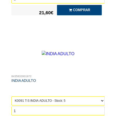
COMPRAR
21,60€
8435832601972
INDIA ADULTO