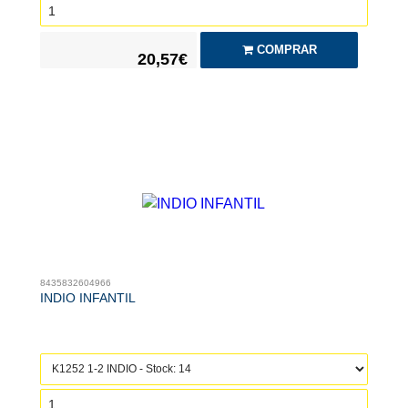
COMPRAR
20,57€
8435832604966
INDIO INFANTIL