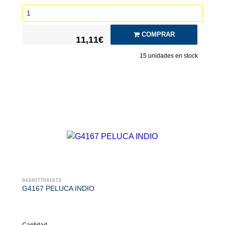
COMPRAR
11,11€
15
unidades en stock
8434077041673
G4167 PELUCA INDIO
Cantidad