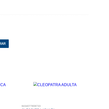
RAR
8434077808733