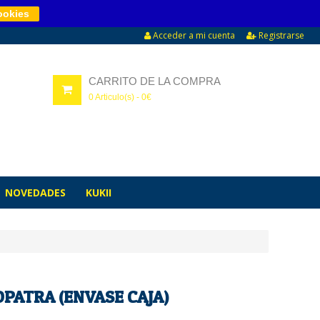
ookies
Acceder a mi cuenta
Registrarse
CARRITO DE LA COMPRA
0
Articulo(s) -
0
€
NOVEDADES
KUKII
PATRA (ENVASE CAJA)