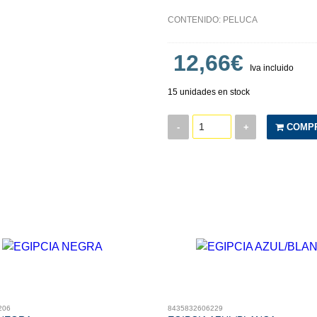
CONTENIDO: PELUCA
12,66€
Iva incluido
15 unidades en stock
-
+
COMP
206
8435832606229