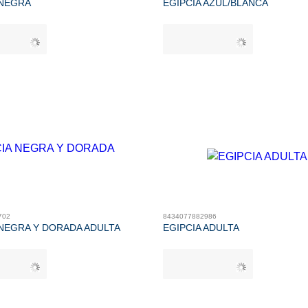
 NEGRA
EGIPCIA AZUL/BLANCA
702
8434077882986
 NEGRA Y DORADA ADULTA
EGIPCIA ADULTA