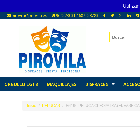
Utiliza
pirovila@pirovila.es
964523031 / 687953783
ORGULLO LGTB
MAQUILLAJES
DISFRACES
ACCESO
Inicio
PELUCAS
G4190 PELUCA CLEOPATRA (ENVASE CA