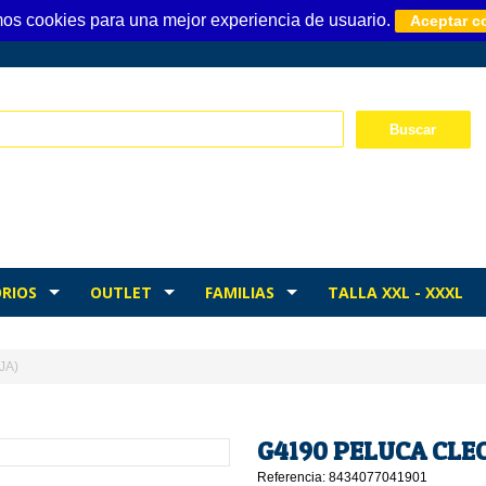
mos cookies para una mejor experiencia de usuario.
Aceptar c
RIOS
OUTLET
FAMILIAS
TALLA XXL - XXXL
JA)
G4190 PELUCA CLEO
Referencia: 8434077041901