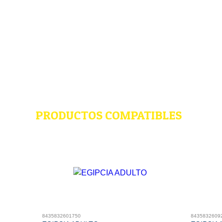
PRODUCTOS COMPATIBLES
8435832601750
8435832609