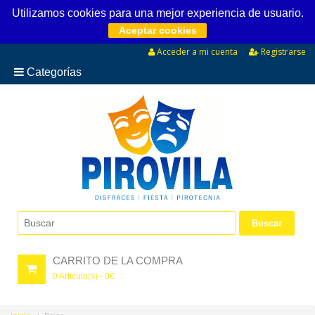
Utilizamos cookies para una mejor experiencia de usuario.
Aceptar cookies
Acceder a mi cuenta
Registrarse
Categorías
CARRITO DE LA COMPRA
0
Articulo(s) -
0
€