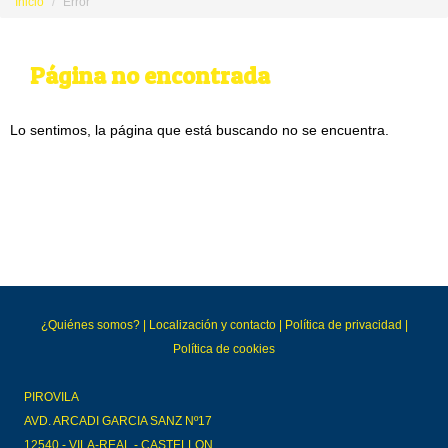
Inicio
Error
Página no encontrada
Lo sentimos, la página que está buscando no se encuentra.
¿Quiénes somos?
|
Localización y contacto
|
Política de privacidad
|
Política de cookies
PIROVILA
AVD. ARCADI GARCIA SANZ Nº17
12540 - VILA-REAL - CASTELLON