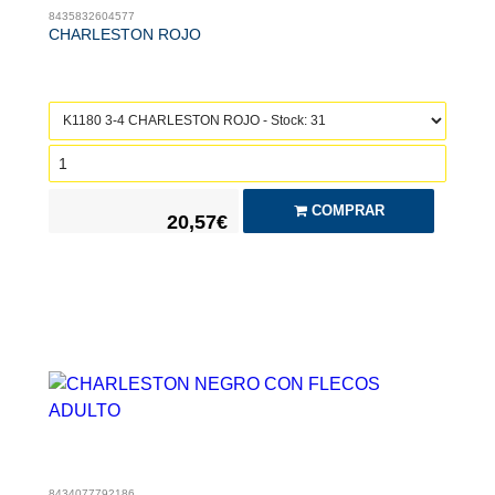
8435832604577
CHARLESTON ROJO
COMPRAR
20,57€
8434077792186