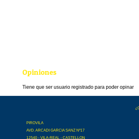
Opiniones
Tiene que ser usuario registrado para poder opinar
¿
PIROVILA
AVD. ARCADI GARCIA SANZ Nº17
12540 - VILA-REAL - CASTELLON