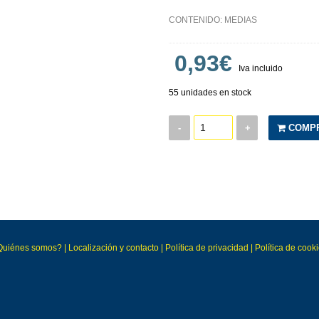
CONTENIDO: MEDIAS
0,93€
Iva incluido
55 unidades en stock
-
+
COMP
Quiénes somos?
|
Localización y contacto
|
Política de privacidad
|
Política de cook