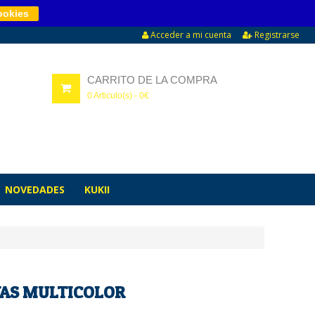
ookies
Acceder a mi cuenta
Registrarse
CARRITO DE LA COMPRA
0
Articulo(s) -
0
€
NOVEDADES
KUKII
YAS MULTICOLOR