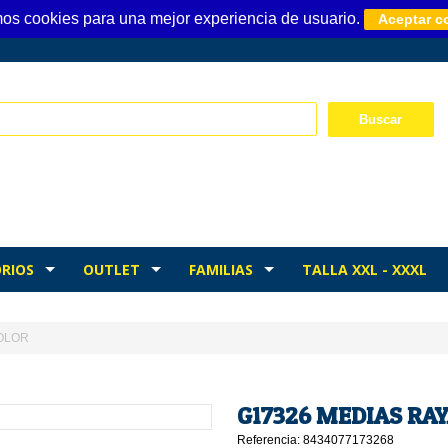
mos cookies para una mejor experiencia de usuario.
Aceptar c
RIOS
OUTLET
FAMILIAS
TALLA XXL - XXXL
COLOR
G17326 MEDIAS RA
Referencia: 8434077173268