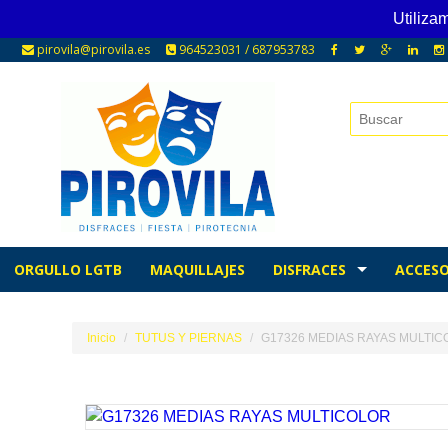
Utiliza
pirovila@pirovila.es
964523031 / 687953783
ORGULLO LGTB
MAQUILLAJES
DISFRACES
ACCESO
Inicio
TUTUS Y PIERNAS
G17326 MEDIAS RAYAS MULTI