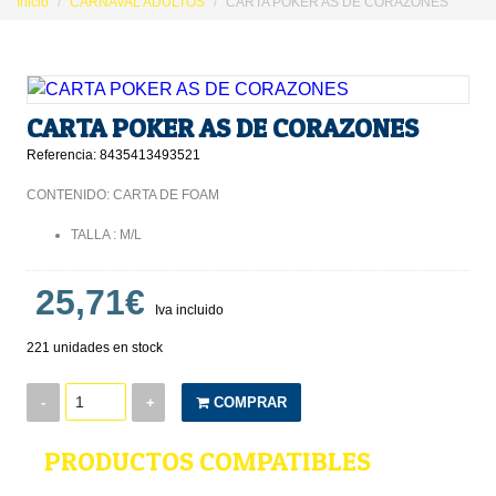
Inicio
CARNAVAL ADULTOS
CARTA POKER AS DE CORAZONES
CARTA POKER AS DE CORAZONES
Referencia: 8435413493521
CONTENIDO: CARTA DE FOAM
TALLA : M/L
25,71€
Iva incluido
221 unidades en stock
-
+
COMPRAR
PRODUCTOS COMPATIBLES