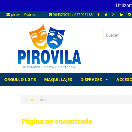
Utiliza
pirovila@pirovila.es
964523031 / 687953783
ORGULLO LGTB
MAQUILLAJES
DISFRACES
ACCESO
Inicio
Error
Página no encontrada