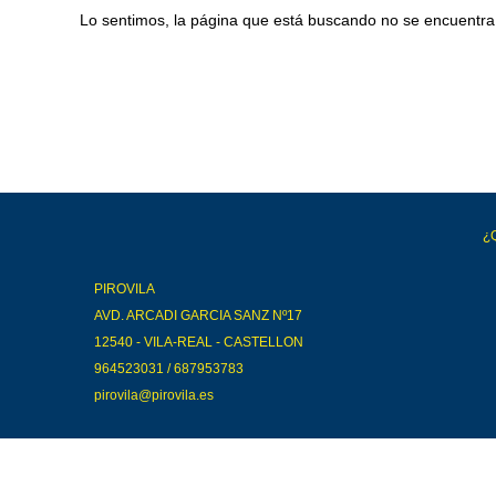
Lo sentimos, la página que está buscando no se encuentra
¿
PIROVILA
AVD. ARCADI GARCIA SANZ Nº17
12540 - VILA-REAL - CASTELLON
964523031 / 687953783
pirovila@pirovila.es