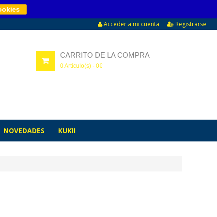
ookies
Acceder a mi cuenta
Registrarse
CARRITO DE LA COMPRA
0
Articulo(s) -
0
€
NOVEDADES
KUKII