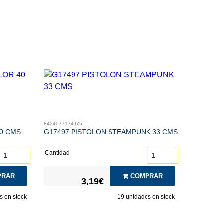
8434077174975
0 CMS.
G17497 PISTOLON STEAMPUNK 33 CMS
Cantidad
RAR
COMPRAR
3,19€
 en stock
19
unidades en stock