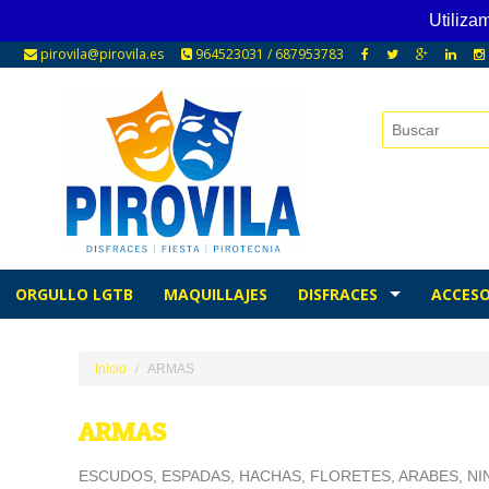
Utiliza
pirovila@pirovila.es
964523031 / 687953783
ORGULLO LGTB
MAQUILLAJES
DISFRACES
ACCESO
Inicio
ARMAS
ARMAS
ESCUDOS, ESPADAS, HACHAS, FLORETES, ARABES, NIN