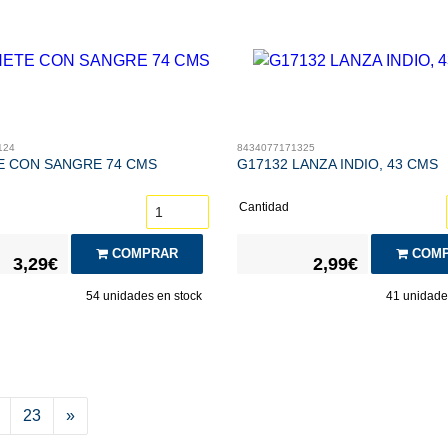
124
8434077171325
 CON SANGRE 74 CMS
G17132 LANZA INDIO, 43 CMS
Cantidad
COMPRAR
COMP
3,29€
2,99€
54
unidades en stock
41
unidades
23
»