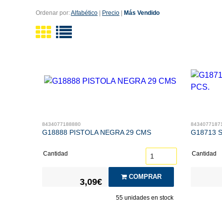
Ordenar por:
Alfabético
|
Precio
|
Más Vendido
8434077188880
8434077187
G18888 PISTOLA NEGRA 29 CMS
G18713 
Cantidad
Cantidad
COMPRAR
3,09€
55
unidades en stock