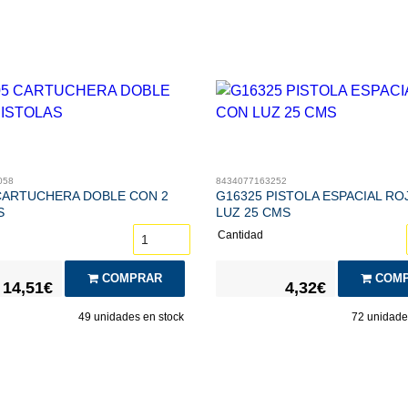
058
8434077163252
CARTUCHERA DOBLE CON 2
G16325 PISTOLA ESPACIAL RO
S
LUZ 25 CMS
Cantidad
COMPRAR
COMP
14,51€
4,32€
49
unidades en stock
72
unidades