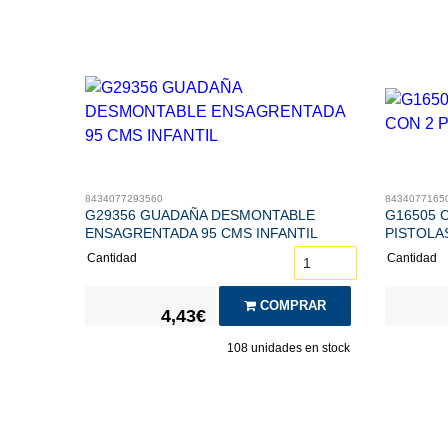
8434077293560
8434077165
G29356 GUADAÑA DESMONTABLE
G16505 
ENSAGRENTADA 95 CMS INFANTIL
PISTOLA
Cantidad
Cantidad
COMPRAR
4,43€
108
unidades en stock