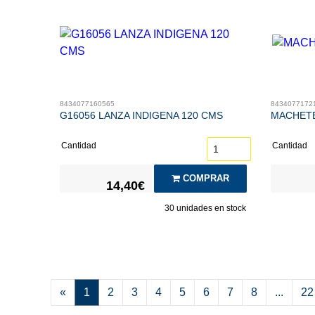
8434077160565
8434077172
G16056 LANZA INDIGENA 120 CMS
MACHETE
Cantidad
Cantidad
COMPRAR
14,40€
30
unidades en stock
«
1
2
3
4
5
6
7
8
...
22