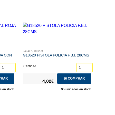
8434077185209
JA CON
G18520 PISTOLA POLICIA F.B.I. 28CMS
Cantidad
RAR
COMPRAR
4,02€
 en stock
95
unidades en stock