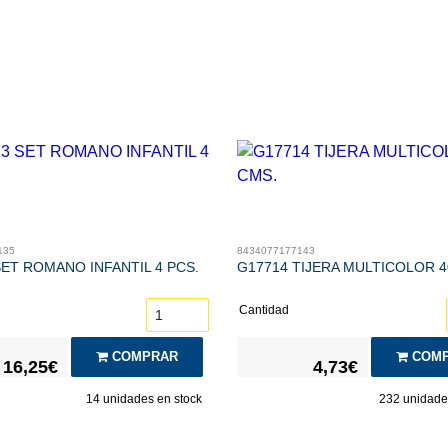
135
8434077177143
SET ROMANO INFANTIL 4 PCS.
G17714 TIJERA MULTICOLOR 4
Cantidad
COMPRAR
COMP
16,25€
4,73€
14
unidades en stock
232
unidades