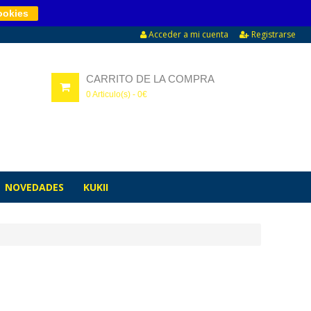
ookies
Acceder a mi cuenta
Registrarse
CARRITO DE LA COMPRA
0
Articulo(s) -
0
€
NOVEDADES
KUKII